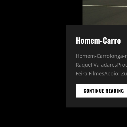
Homem-Carro
Homem-Carrolonga-m
Raquel ValadaresProd
Feira FilmesApoio: Z
H
CONTINUE READING
C