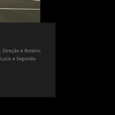
ireção e Roteiro:
 Lucis e Segunda-