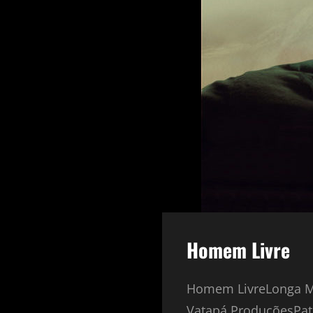
Homem Livre
Homem LivreLonga Me
Vatapá ProduçõesPatro