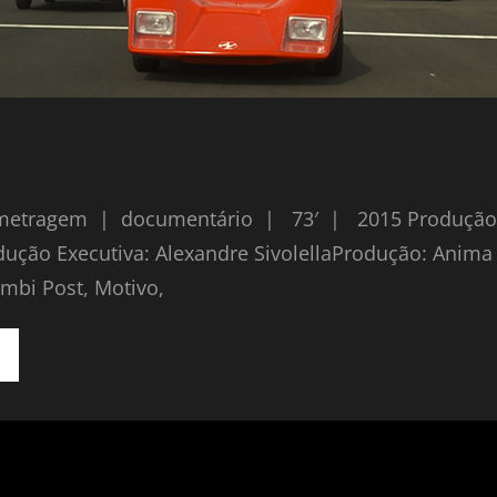
etragem | documentário | 73′ | 2015 Produção, D
ução Executiva: Alexandre SivolellaProdução: Anima
umbi Post, Motivo,
OMEM-
ARRO