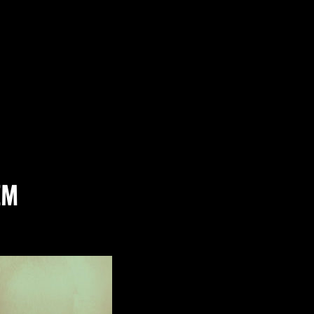
MES
EM